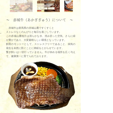
～ 赤城牛（あかぎぎゅう）について ～
赤城牛は群馬県の赤城山麓ですくすくと
ストレスなくのんびりと毎日を過ごしています。
この赤城山麓地方は清らかな水、澄み切った空気、さらに緑
が豊かであり、大変素晴らしい環境となっています。
飼育のモットーとして、ストレスフリーであること、病気の
発生を未然に防ぐことに神経をとがらせています。
繋ぎ飼いは一切行っていません。牛が休める場所を広く与え
て、健康第一に育てられております。