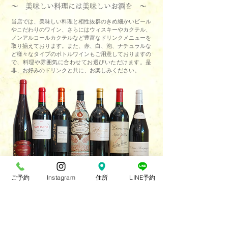
～ 美味しい料理には美味しいお酒を ～
当店では、美味しい料理と相性抜群のきめ細かいビール
やこだわりのワイン、さらにはウィスキーやカクテル、
ノンアルコールカクテルなど豊富なドリンクメニューを
取り揃えております。また、赤、白、泡、ナチュラルな
ど様々なタイプのボトルワインもご用意しておりますの
で、料理や雰囲気に合わせてお選びいただけます。是
非、お好みのドリンクと共に、お楽しみください。
ご予約
Instagram
住所
LINE予約
～ お食事の最後に甘いデザート＆
人気のコーヒー ～
芳醇な香りと深いコクが特徴の当店のブレンドコーヒー。
甘いデザートと相性抜群です♪ブラックコーヒーが苦手な
方には、カフェオレやカフェラテなど、コーヒーの苦みと