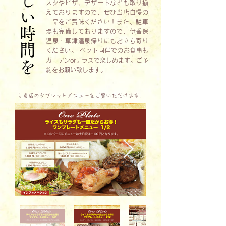
美味しい時間を
スタやピザ、デザートなども取り揃
えておりますので、ぜひ当店自慢の
一品をご賞味ください！また、駐車
場も完備しておりますので、伊香保
温泉・草津温泉帰りにもお立ち寄り
ください。 ペット同伴でのお食事も
ガーデンorテラスで楽しめます。ご予
約をお願い致します。
↓当店のタブレットメニューをご覧いただけます
。