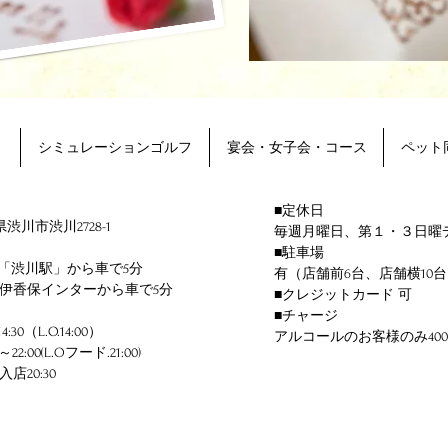
ト
シミュレーションゴルフ
宴会・女子会・コース
ペット
■定休日
県渋川市渋川2728-1
毎週月曜日、第１・３日曜
■駐車場
線「渋川駅」から車で5分
有（店舗前6台、店舗横10台
伊香保インターから車で5分
■クレジットカード
可
■チャージ
30（L.O.14:00）
アルコールのお客様のみ40
2:00(L.Oフード.21:0
0)
0:30