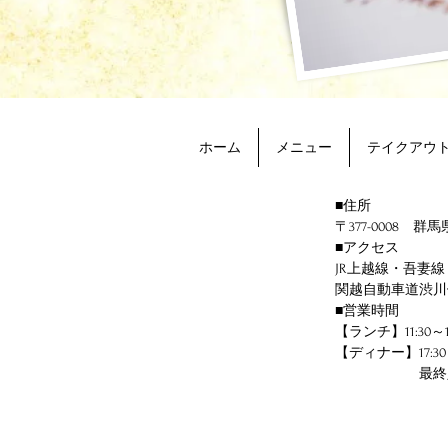
ホーム
メニュー
テイクアウ
■住所
〒377-0008 群馬
■アクセス
JR上越線・吾妻
関越自動車道渋川
■営業時間
【ランチ】11:30～14:
【ディナー】17:30～2
​ 最終入店2