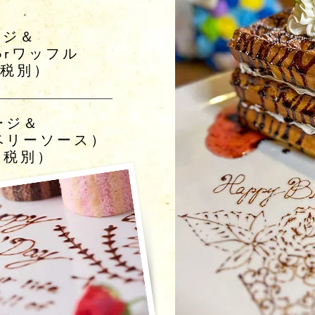
ージ＆
orワッフル
（税別）
ージ＆
ベリーソース）
（税別）