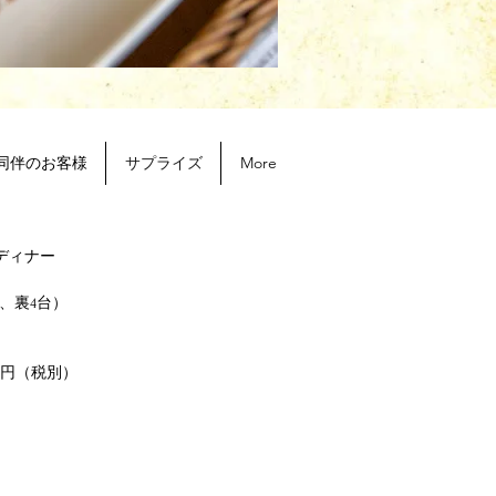
同伴のお客様
サプライズ
More
​ディナー
、裏4台）
0円（税別）