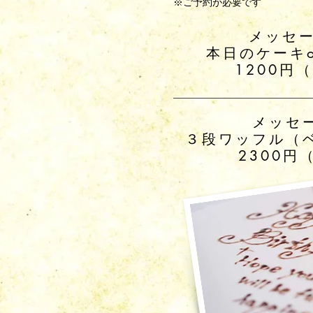
※ご予約が必要です
メッセ
​本日のケーキ
​1200円
メッセ
​３段ワッフル（
2300円